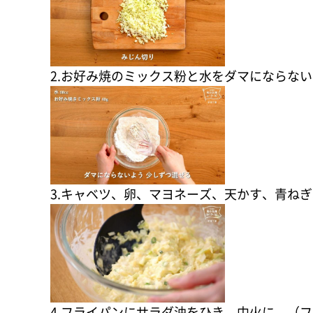
2.お好み焼のミックス粉と水をダマにならな
3.キャベツ、卵、マヨネーズ、天かす、青ね
4.フライパンにサラダ油をひき、中火に。（