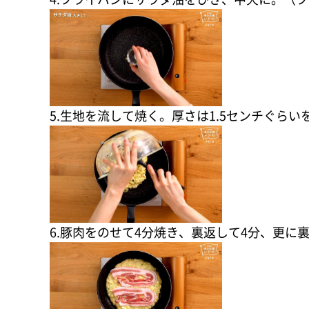
5.生地を流して焼く。厚さは1.5センチぐ
6.豚肉をのせて4分焼き、裏返して4分、更