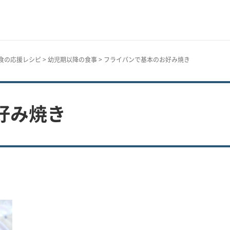
E食の応援レシピ
>
幼児期以降の食事
> フライパンで基本のお好み焼き
好み焼き