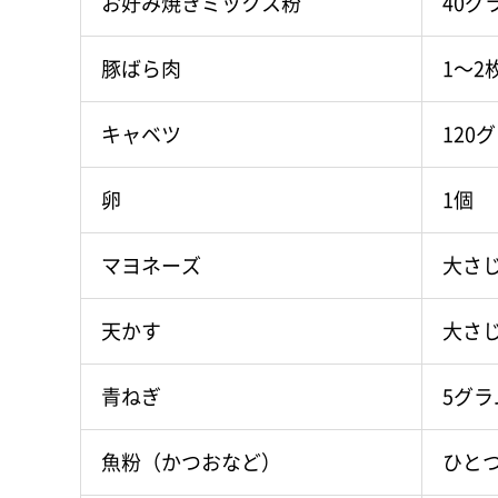
お好み焼きミックス粉
40グ
豚ばら肉
1～2
キャベツ
120
卵
1個
マヨネーズ
大さじ
天かす
大さじ
青ねぎ
5グラ
魚粉（かつおなど）
ひと