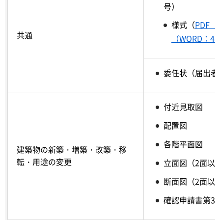
号）
様式（
PDF（
共通
（WORD：48
委任状（届出者
付近見取図
配置図
各階平面図
建築物の新築・増築・改築・移
転・用途の変更
立面図（2面以
断面図（2面以
確認申請書第3