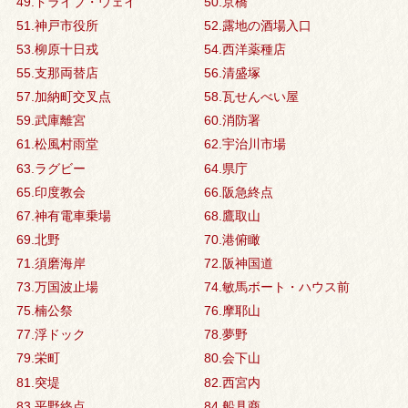
49.ドライブ・ウェイ
50.京橋
51.神戸市役所
52.露地の酒場入口
53.柳原十日戎
54.西洋薬種店
55.支那両替店
56.清盛塚
57.加納町交叉点
58.瓦せんべい屋
59.武庫離宮
60.消防署
61.松風村雨堂
62.宇治川市場
63.ラグビー
64.県庁
65.印度教会
66.阪急終点
67.神有電車乗場
68.鷹取山
69.北野
70.港俯瞰
71.須磨海岸
72.阪神国道
73.万国波止場
74.敏馬ボート・ハウス前
75.楠公祭
76.摩耶山
77.浮ドック
78.夢野
79.栄町
80.会下山
81.突堤
82.西宮内
83.平野終点
84.船具商