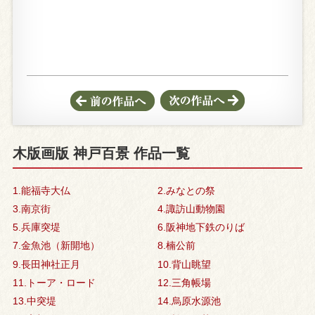
木版画版 神戸百景 作品一覧
1.能福寺大仏
2.みなとの祭
3.南京街
4.諏訪山動物園
5.兵庫突堤
6.阪神地下鉄のりば
7.金魚池（新開地）
8.楠公前
9.長田神社正月
10.背山眺望
11.トーア・ロード
12.三角帳場
13.中突堤
14.烏原水源池