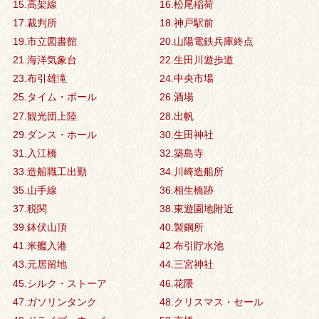
15.高架線
16.松尾稲荷
17.裁判所
18.神戸駅前
19.市立図書館
20.山陽電鉄兵庫終点
21.海洋気象台
22.生田川遊歩道
23.布引雄滝
24.中央市場
25.タイム・ボール
26.酒場
27.観光団上陸
28.出帆
29.ダンス・ホール
30.生田神社
31.入江橋
32.築島寺
33.造船職工出勤
34.川崎造船所
35.山手線
36.相生橋跡
37.税関
38.東遊園地附近
39.鉢伏山頂
40.製鋼所
41.米艦入港
42.布引貯水池
43.元居留地
44.三宮神社
45.シルク・ストーア
46.花隈
47.ガソリンタンク
48.クリスマス・セール