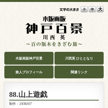
大
中
小
木版画版神戸百景
川西英 ひととなり
旅人プロフィール
関連リンク
88.山上遊戯
制作：1936/07