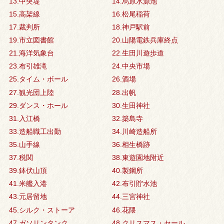
13.中突堤
14.烏原水源池
15.高架線
16.松尾稲荷
17.裁判所
18.神戸駅前
19.市立図書館
20.山陽電鉄兵庫終点
21.海洋気象台
22.生田川遊歩道
23.布引雄滝
24.中央市場
25.タイム・ボール
26.酒場
27.観光団上陸
28.出帆
29.ダンス・ホール
30.生田神社
31.入江橋
32.築島寺
33.造船職工出勤
34.川崎造船所
35.山手線
36.相生橋跡
37.税関
38.東遊園地附近
39.鉢伏山頂
40.製鋼所
41.米艦入港
42.布引貯水池
43.元居留地
44.三宮神社
45.シルク・ストーア
46.花隈
47.ガソリンタンク
48.クリスマス・セール