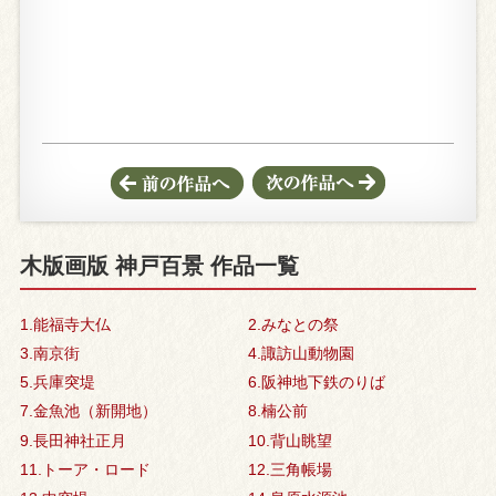
木版画版 神戸百景 作品一覧
1.能福寺大仏
2.みなとの祭
3.南京街
4.諏訪山動物園
5.兵庫突堤
6.阪神地下鉄のりば
7.金魚池（新開地）
8.楠公前
9.長田神社正月
10.背山眺望
11.トーア・ロード
12.三角帳場