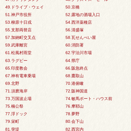
49.ドライブ・ウェイ
50.京橋
51.神戸市役所
52.露地の酒場入口
53.柳原十日戎
54.西洋薬種店
55.支那両替店
56.清盛塚
57.加納町交叉点
58.瓦せんべい屋
59.武庫離宮
60.消防署
61.松風村雨堂
62.宇治川市場
63.ラグビー
64.県庁
65.印度教会
66.阪急終点
67.神有電車乗場
68.鷹取山
69.北野
70.港俯瞰
71.須磨海岸
72.阪神国道
73.万国波止場
74.敏馬ボート・ハウス前
75.楠公祭
76.摩耶山
77.浮ドック
78.夢野
79.栄町
80.会下山
81.突堤
82.西宮内