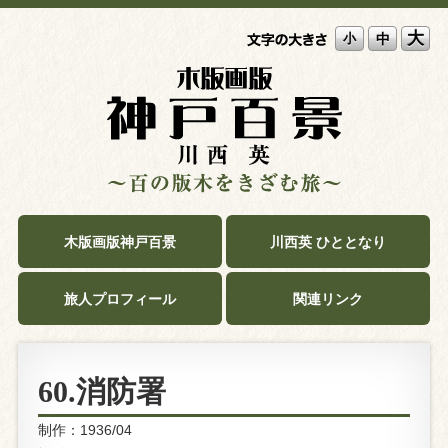
大
中
小
木版画版神戸百景
川西英 ひととなり
旅人プロフィール
関連リンク
60.消防署
制作：1936/04