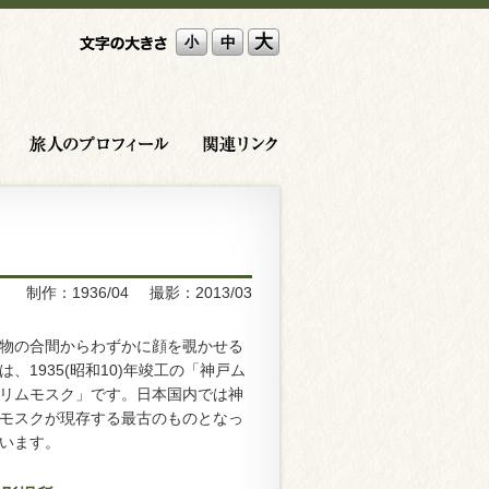
大
中
小
川西英 ひととなり
旅人プロフィール
関連リンク
制作：1936/04
撮影：2013/03
物の合間からわずかに顔を覗かせる
は、1935(昭和10)年竣工の「神戸ム
リムモスク」です。日本国内では神
モスクが現存する最古のものとなっ
います。