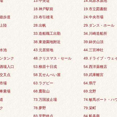
帳場
13.中突堤
14.烏原水源池
18.神戸駅前
19.市立図書館
川遊歩道
23.布引雄滝
24.中央市場
団上陸
28.出帆
29.ダンス・ホール
33.造船職工出勤
34.川崎造船所
38.東遊園地附近
39.鉢伏山頂
貯水池
43.元居留地
44.三宮神社
リンタンク
48.クリスマス・セール
49.ドライブ・ウェ
の酒場入口
53.柳原十日戎
54.西洋薬種店
町交叉点
58.瓦せんべい屋
59.武庫離宮
川市場
63.ラグビー
64.県庁
電車乗場
68.鷹取山
69.北野
国道
73.万国波止場
74.敏馬ボート・ハ
ック
78.夢野
79.栄町
83.平野終点
84.船具商