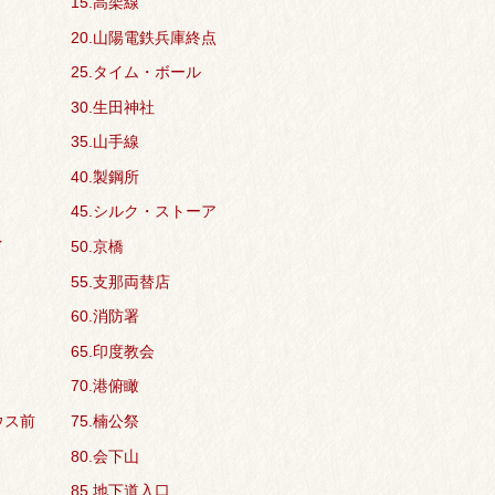
15.高架線
20.山陽電鉄兵庫終点
25.タイム・ボール
30.生田神社
35.山手線
40.製鋼所
45.シルク・ストーア
イ
50.京橋
55.支那両替店
60.消防署
65.印度教会
70.港俯瞰
ウス前
75.楠公祭
80.会下山
85.地下道入口