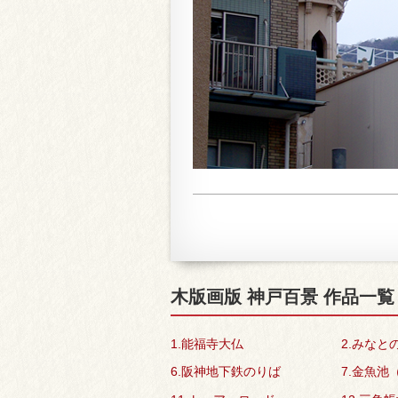
木版画版 神戸百景 作品一覧
1.能福寺大仏
2.みなと
6.阪神地下鉄のりば
7.金魚池