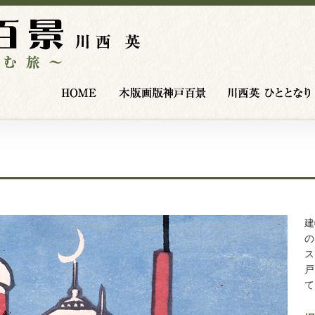
HOME
木版画版神戸百景
建
の
ス
戸
て