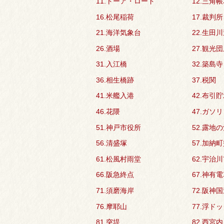
11.トーア・ロード
12.三角
16.松尾稲荷
17.裁判所
21.海洋気象台
22.生田
26.酒場
27.観光
31.入江橋
32.築島寺
36.相生橋跡
37.税関
41.米艦入港
42.布引
46.花隈
47.ガソ
51.神戸市役所
52.露地
56.清盛塚
57.加納
61.松風村雨堂
62.宇治
66.阪急終点
67.神有
71.須磨海岸
72.阪神
76.摩耶山
77.浮ド
81.突堤
82.西宮内