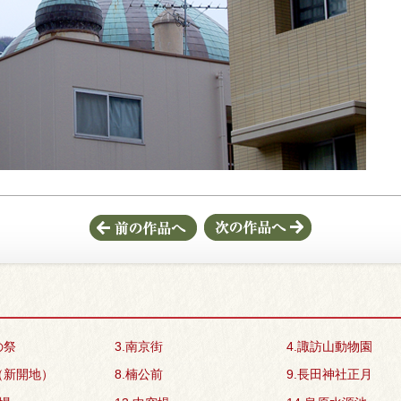
の祭
3.南京街
4.諏訪山動物園
（新開地）
8.楠公前
9.長田神社正月