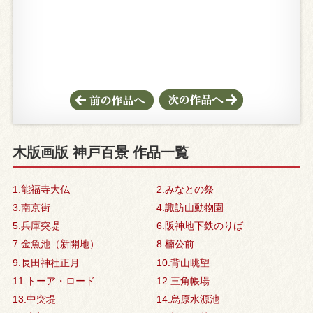
木版画版 神戸百景 作品一覧
1.能福寺大仏
2.みなとの祭
3.南京街
4.諏訪山動物園
5.兵庫突堤
6.阪神地下鉄のりば
7.金魚池（新開地）
8.楠公前
9.長田神社正月
10.背山眺望
11.トーア・ロード
12.三角帳場
13.中突堤
14.烏原水源池