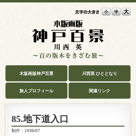
大
中
小
木版画版神戸百景
川西英 ひととなり
旅人プロフィール
関連リンク
85.地下道入口
制作：1936/07