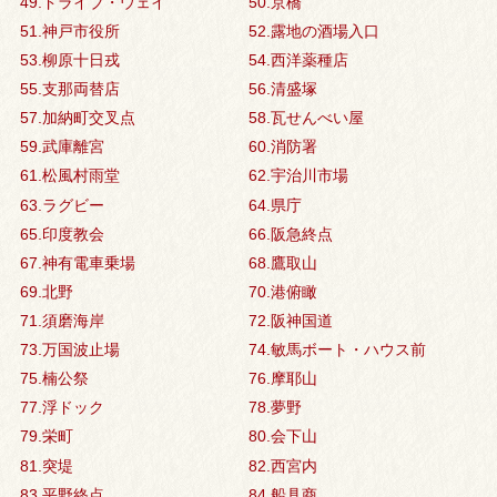
49.ドライブ・ウェイ
50.京橋
51.神戸市役所
52.露地の酒場入口
53.柳原十日戎
54.西洋薬種店
55.支那両替店
56.清盛塚
57.加納町交叉点
58.瓦せんべい屋
59.武庫離宮
60.消防署
61.松風村雨堂
62.宇治川市場
63.ラグビー
64.県庁
65.印度教会
66.阪急終点
67.神有電車乗場
68.鷹取山
69.北野
70.港俯瞰
71.須磨海岸
72.阪神国道
73.万国波止場
74.敏馬ボート・ハウス前
75.楠公祭
76.摩耶山
77.浮ドック
78.夢野
79.栄町
80.会下山
81.突堤
82.西宮内
83.平野終点
84.船具商