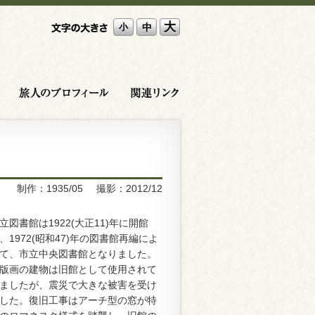
大
中
小
川西英 ひととなり
旅人プロフィール
関連リンク
制作：1935/05
撮影：2012/12
立図書館は1922(大正11)年に開館
、1972(昭和47)年の図書館再編によ
て、市立中央図書館となりました。
版画の建物は旧館として使用されて
ましたが、震災で大きな被害を受け
した。復旧工事はアーチ型の窓が特