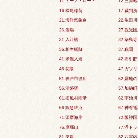
11.トーア・ロード
12.三角
16.松尾稲荷
17.裁判所
21.海洋気象台
22.生田
26.酒場
27.観光
31.入江橋
32.築島寺
36.相生橋跡
37.税関
41.米艦入港
42.布引
46.花隈
47.ガソ
51.神戸市役所
52.露地
56.清盛塚
57.加納
61.松風村雨堂
62.宇治
66.阪急終点
67.神有
71.須磨海岸
72.阪神
76.摩耶山
77.浮ド
81.突堤
82.西宮内