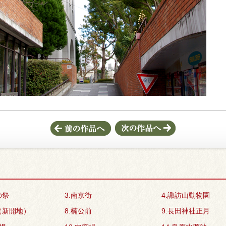
の祭
3.南京街
4.諏訪山動物園
（新開地）
8.楠公前
9.長田神社正月