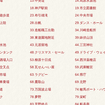
帳場
13.中突堤
14.烏原水源池
18.神戸駅前
19.市立図書館
川遊歩道
23.布引雄滝
24.中央市場
団上陸
28.出帆
29.ダンス・ホール
33.造船職工出勤
34.川崎造船所
38.東遊園地附近
39.鉢伏山頂
貯水池
43.元居留地
44.三宮神社
リンタンク
48.クリスマス・セール
49.ドライブ・ウェ
の酒場入口
53.柳原十日戎
54.西洋薬種店
町交叉点
58.瓦せんべい屋
59.武庫離宮
川市場
63.ラグビー
64.県庁
電車乗場
68.鷹取山
69.北野
国道
73.万国波止場
74.敏馬ボート・ハ
ック
78.夢野
79.栄町
83.平野終点
84.船具商