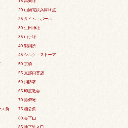
15.高架線
20.山陽電鉄兵庫終点
25.タイム・ボール
30.生田神社
35.山手線
40.製鋼所
45.シルク・ストーア
イ
50.京橋
55.支那両替店
60.消防署
65.印度教会
70.港俯瞰
ウス前
75.楠公祭
80.会下山
85.地下道入口