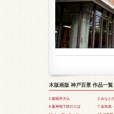
木版画版 神戸百景 作品一覧
1.能福寺大仏
2.みなと
6.阪神地下鉄のりば
7.金魚池