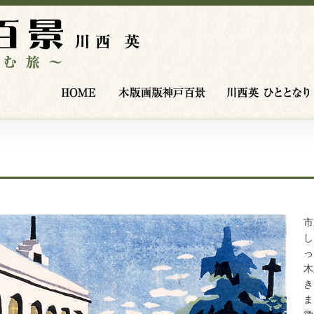
HOME
木版画版神戸百景
市
し
っ
木
き
ま