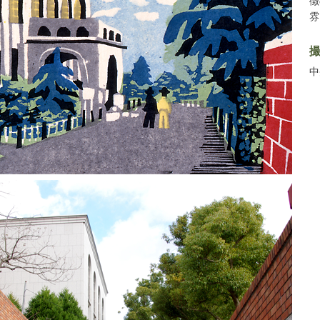
徴
雰
中