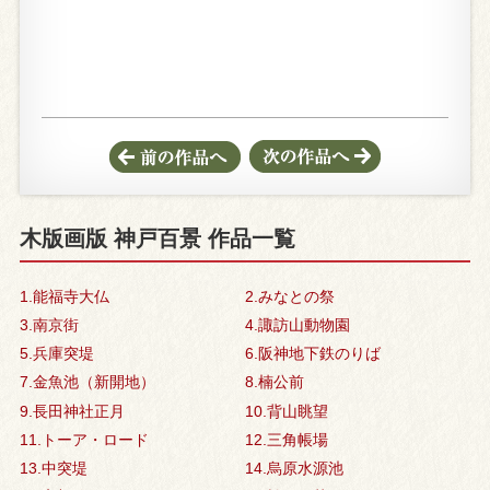
木版画版 神戸百景 作品一覧
1.能福寺大仏
2.みなとの祭
3.南京街
4.諏訪山動物園
5.兵庫突堤
6.阪神地下鉄のりば
7.金魚池（新開地）
8.楠公前
9.長田神社正月
10.背山眺望
11.トーア・ロード
12.三角帳場
13.中突堤
14.烏原水源池