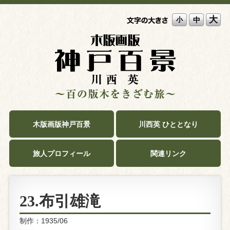
大
中
小
木版画版神戸百景
川西英 ひととなり
旅人プロフィール
関連リンク
23.布引雄滝
制作：1935/06