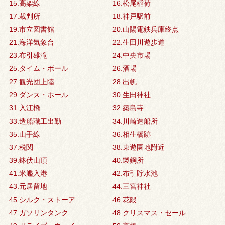
15.高架線
16.松尾稲荷
17.裁判所
18.神戸駅前
19.市立図書館
20.山陽電鉄兵庫終点
21.海洋気象台
22.生田川遊歩道
23.布引雄滝
24.中央市場
25.タイム・ボール
26.酒場
27.観光団上陸
28.出帆
29.ダンス・ホール
30.生田神社
31.入江橋
32.築島寺
33.造船職工出勤
34.川崎造船所
35.山手線
36.相生橋跡
37.税関
38.東遊園地附近
39.鉢伏山頂
40.製鋼所
41.米艦入港
42.布引貯水池
43.元居留地
44.三宮神社
45.シルク・ストーア
46.花隈
47.ガソリンタンク
48.クリスマス・セール