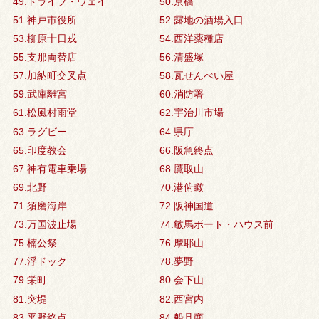
49.ドライブ・ウェイ
50.京橋
51.神戸市役所
52.露地の酒場入口
53.柳原十日戎
54.西洋薬種店
55.支那両替店
56.清盛塚
57.加納町交叉点
58.瓦せんべい屋
59.武庫離宮
60.消防署
61.松風村雨堂
62.宇治川市場
63.ラグビー
64.県庁
65.印度教会
66.阪急終点
67.神有電車乗場
68.鷹取山
69.北野
70.港俯瞰
71.須磨海岸
72.阪神国道
73.万国波止場
74.敏馬ボート・ハウス前
75.楠公祭
76.摩耶山
77.浮ドック
78.夢野
79.栄町
80.会下山
81.突堤
82.西宮内
83.平野終点
84.船具商