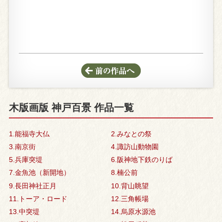
木版画版 神戸百景 作品一覧
1.能福寺大仏
2.みなとの祭
3.南京街
4.諏訪山動物園
5.兵庫突堤
6.阪神地下鉄のりば
7.金魚池（新開地）
8.楠公前
9.長田神社正月
10.背山眺望
11.トーア・ロード
12.三角帳場
13.中突堤
14.烏原水源池