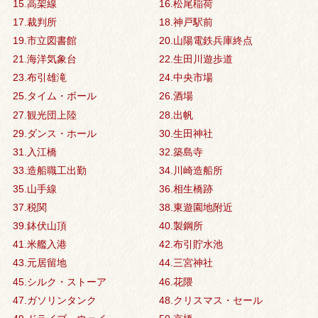
15.高架線
16.松尾稲荷
17.裁判所
18.神戸駅前
19.市立図書館
20.山陽電鉄兵庫終点
21.海洋気象台
22.生田川遊歩道
23.布引雄滝
24.中央市場
25.タイム・ボール
26.酒場
27.観光団上陸
28.出帆
29.ダンス・ホール
30.生田神社
31.入江橋
32.築島寺
33.造船職工出勤
34.川崎造船所
35.山手線
36.相生橋跡
37.税関
38.東遊園地附近
39.鉢伏山頂
40.製鋼所
41.米艦入港
42.布引貯水池
43.元居留地
44.三宮神社
45.シルク・ストーア
46.花隈
47.ガソリンタンク
48.クリスマス・セール