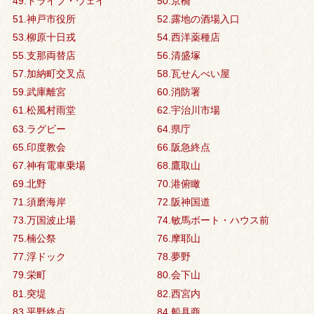
49.ドライブ・ウェイ
50.京橋
51.神戸市役所
52.露地の酒場入口
53.柳原十日戎
54.西洋薬種店
55.支那両替店
56.清盛塚
57.加納町交叉点
58.瓦せんべい屋
59.武庫離宮
60.消防署
61.松風村雨堂
62.宇治川市場
63.ラグビー
64.県庁
65.印度教会
66.阪急終点
67.神有電車乗場
68.鷹取山
69.北野
70.港俯瞰
71.須磨海岸
72.阪神国道
73.万国波止場
74.敏馬ボート・ハウス前
75.楠公祭
76.摩耶山
77.浮ドック
78.夢野
79.栄町
80.会下山
81.突堤
82.西宮内
83.平野終点
84.船具商