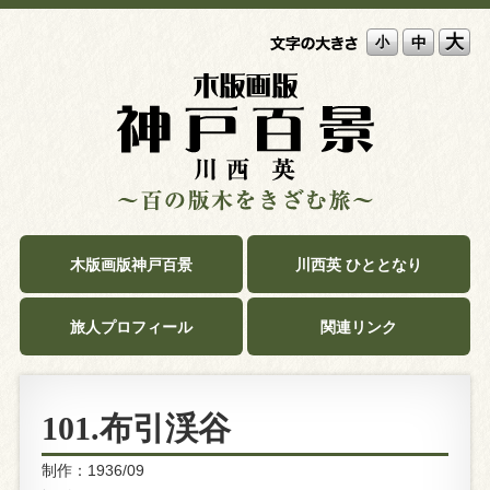
大
中
小
木版画版神戸百景
川西英 ひととなり
旅人プロフィール
関連リンク
101.布引渓谷
制作：1936/09