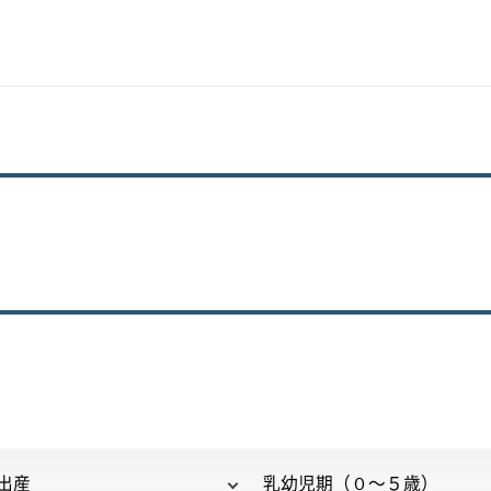
出産
乳幼児期（０～５歳）