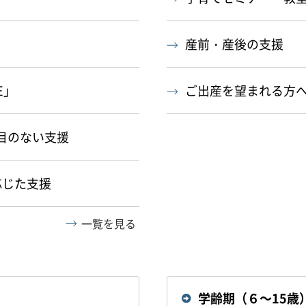
産前・産後の支援
E」
ご出産を望まれる方
目のない支援
応じた支援
一覧を見る
学齢期（６～15歳