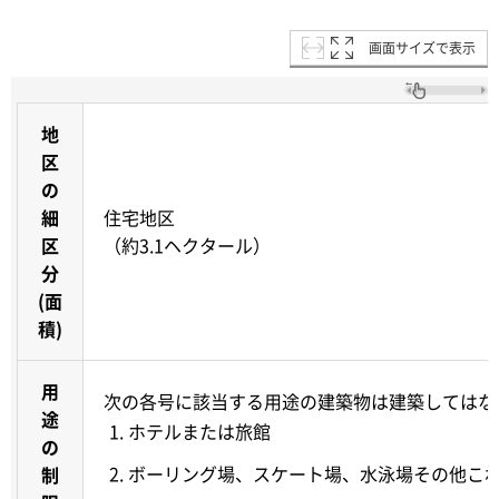
画面サイズで表示
地
区
の
細
住宅地区
区
（約3.1ヘクタール）
分
(面
積)
用
次の各号に該当する用途の建築物は建築してはな
途
ホテルまたは旅館
の
ボーリング場、スケート場、水泳場その他こ
制