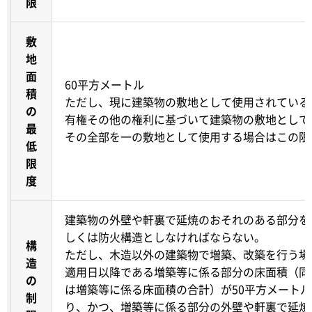
限
敷
地
面
60平方メートル
積
ただし、現に建築物の敷地として使用されている
の
有権その他の権利に基づいて建築物の敷地として
最
その全部を一の敷地として使用する場合はこの限
低
限
度
建築物の外壁や軒裏で延焼のおそれのある部分を
しくは防火構造としなければならない。
構
ただし、木造以外の建築物で増築、改築を行う場
造
適用日以降である増築等に係る部分の床面積（同
の
は増築等に係る床面積の合計）が50平方メートル
制
り、かつ、増築等に係る部分の外壁や軒裏で延焼