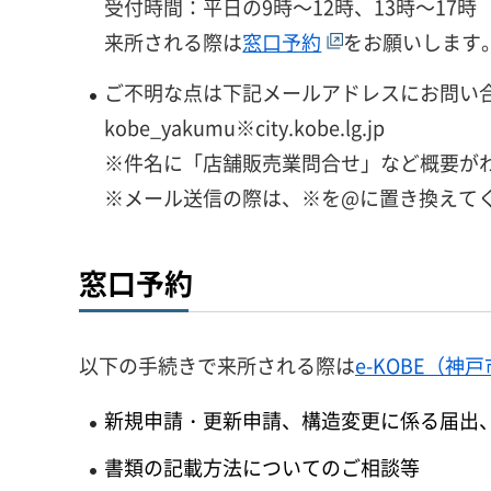
受付時間：平日の9時～12時、13時～17時
来所される際は
窓口予約
をお願いします
ご不明な点は下記メールアドレスにお問い
kobe_yakumu※city.kobe.lg.jp
※件名に「店舗販売業問合せ」など概要が
※メール送信の際は、※を@に置き換えて
窓口予約
以下の手続きで来所される際は
e-KOBE（
新規申請・更新申請、構造変更に係る届出
書類の記載方法についてのご相談等