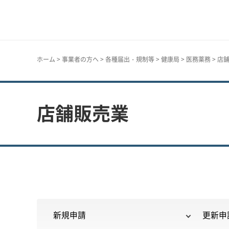
神戸市
ホーム
>
事業者の方へ
>
各種届出・規制等
>
健康局
>
医務薬務
> 店
店舗販売業
新規申請
更新申