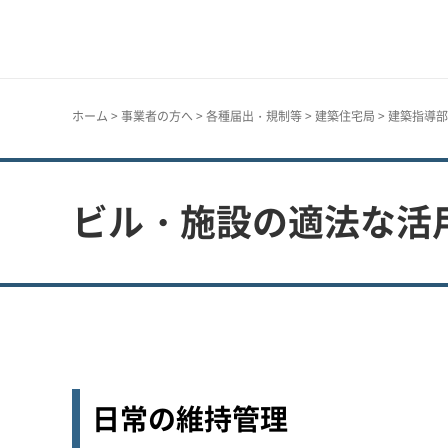
神戸市
ホーム
>
事業者の方へ
>
各種届出・規制等
>
建築住宅局
>
建築指導部
ビル・施設の適法な活
日常の維持管理