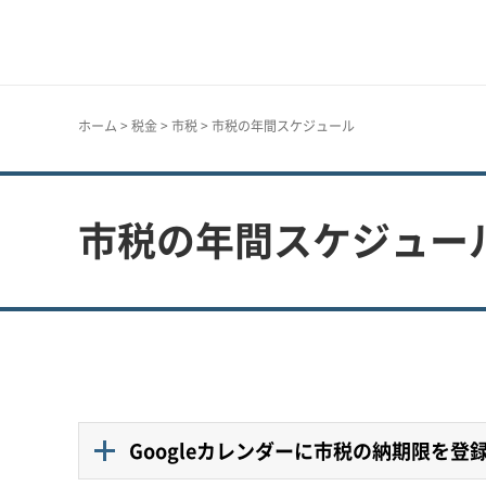
神戸市
ホーム
>
税金
>
市税
> 市税の年間スケジュール
市税の年間スケジュー
Googleカレンダーに市税の納期限を登