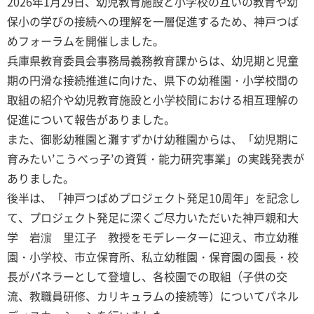
2026年1月29日、幼児教育施設と小学校の互いの教育や幼
保小の学びの接続への理解を一層促進するため、神戸つば
めフォーラムを開催しました。
兵庫県教育委員会事務局義務教育課からは、幼児期と児童
期の円滑な接続推進に向けた、県下の幼稚園・小学校間の
取組の紹介や幼児教育施設と小学校間における相互理解の
促進について報告がありました。
また、御影幼稚園と灘すずかけ幼稚園からは、「幼児期に
育みたい’こうべっ子’の資質・能力研究事業」の実践発表が
ありました。
後半は、「神戸つばめプロジェクト発足10周年」を記念し
て、プロジェクト発足に深くご尽力いただいた神戸親和大
学 岩濵 里江子 教授をモデレーターに迎え、市立幼稚
園・小学校、市立保育所、私立幼稚園・保育園の園長・校
長がパネラーとして登壇し、各校園での取組（子供の交
流、教職員研修、カリキュラムの接続等）についてパネル