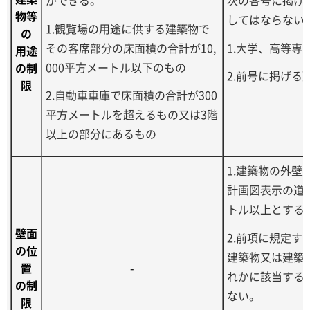
物等
してはならない
1.観覧場の用途に供する建築物で
の
その客席部分の床面積の合計が10,
1.大学、高等専
用途
000平方メートル以下のもの
の制
2.前号に掲げる
限
2.自動車車庫で床面積の合計が300
平方メートルを超えるもの又は3階
以上の部分にあるもの
1.建築物の外
計画図表示の道
トル以上とする
壁面
2.前項に規定
の位
建築物又は建築
置
-
れかに該当する
の制
ない。
限