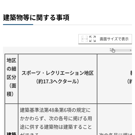
建築物等に関する事項
画面サイズで表示
地区
の細
スポーツ・レクリエーション地区
教
区分
（約17.3ヘクタール）
（約
（面
積）
建築基準法第48条第6項の規定に
かかわらず、次の各号に掲げる用
途に供する建築物は建築すること
建築
ができる。
次の各号に掲げ