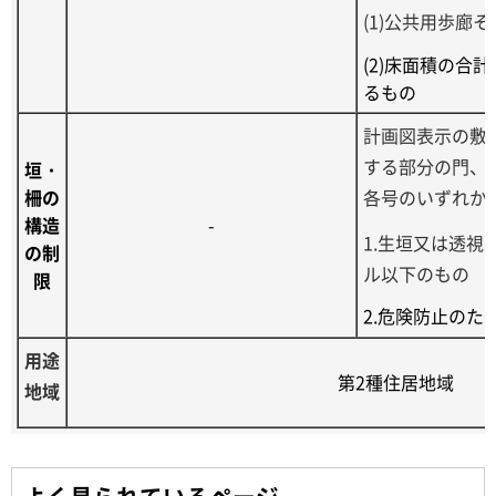
(1)公共用歩廊
(2)床面積の合
るもの
計画図表示の敷
する部分の門、
垣・
柵の
各号のいずれか
構造
-
1.生垣又は透視
の制
ル以下のもの
限
2.危険防止の
用途
第2種住居地域
地域