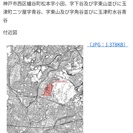
神戸市西区櫨谷町松本字小田、字下谷及び字東山並びに玉
津町二ツ屋字青谷、字東山及び字角谷並びに玉津町水谷青
谷
付近図
（JPG：1,378KB）