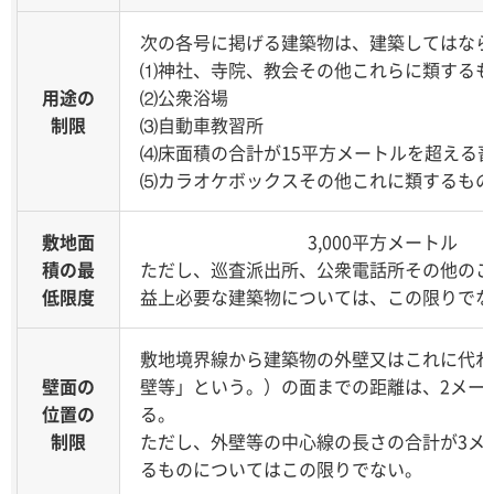
次の各号に掲げる建築物は、建築してはなら
⑴神社、寺院、教会その他これらに類するも
用途の
⑵公衆浴場
制限
⑶自動車教習所
⑷床面積の合計が15平方メートルを超える
⑸カラオケボックスその他これに類するもの
敷地面
3,000平方メートル
積の最
ただし、巡査派出所、公衆電話所その他のこ
低限度
益上必要な建築物については、この限りでな
敷地境界線から建築物の外壁又はこれに代わ
壁面の
壁等」という。）の面までの距離は、2メー
位置の
る。
制限
ただし、外壁等の中心線の長さの合計が3メ
るものについてはこの限りでない。