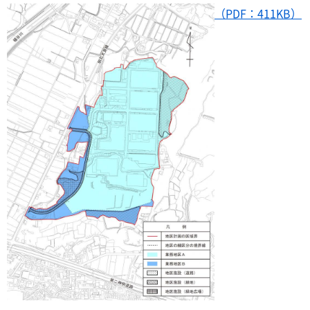
（PDF：411KB）