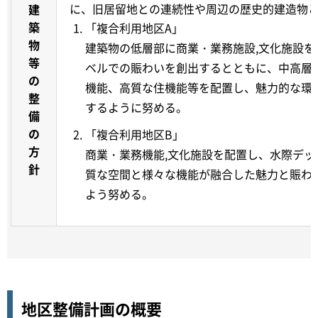
に、旧居留地との連続性や周辺の歴史的建造物
建
築
「複合利用地区A」
物
建築物の低層部に商業・業務施設,文化施設
等
ベルでの賑わいを創出するとともに、中高層
の
機能、高質な住機能等を配置し、魅力的な環
整
するように努める。
備
の
「複合利用地区B」
方
商業・業務機能,文化施設を配置し、水際デ
針
質な空間と様々な機能が融合した魅力と賑わ
よう努める。
地区整備計画の概要