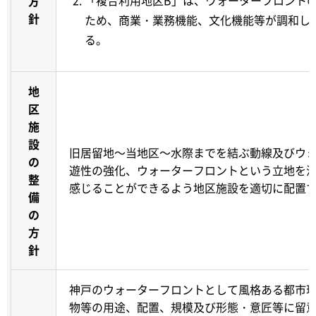
「複合利用地区B」は、ウォーターフロント
方
針
ため、商業・業務機能、文化機能等が調和し
る。
地
区
施
設
旧居留地～当地区～水際までを結ぶ動線及びウ
の
遊性の強化、ウォーターフロントという立地を
整
感じることができるよう地区施設を適切に配置
備
の
方
針
神戸のウォーターフロントとして風格ある都市
物等の用途、配置、規模及び形態・意匠等に留