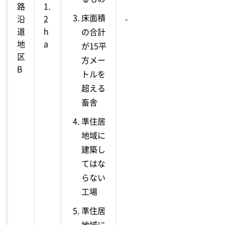
路
1.
床面積
沿
2
-
道
h
の合計
地
a
が15平
区
方メー
B
トルを
超える
畜舎
準住居
地域に
建築し
てはな
らない
工場
準住居
地域に