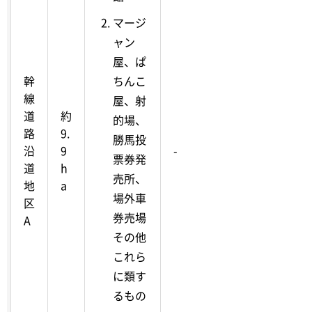
マージ
ャン
屋、ぱ
幹
ちんこ
線
屋、射
道
約
的場、
路
9.
勝馬投
沿
9
-
票券発
道
h
売所、
地
a
場外車
区
券売場
A
その他
これら
に類す
るもの