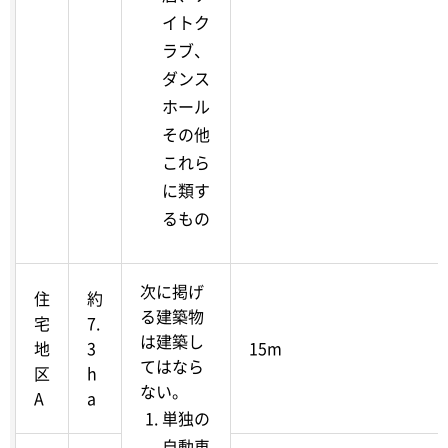
イトク
ラブ、
ダンス
ホール
その他
これら
に類す
るもの
次に掲げ
住
約
る建築物
宅
7.
は建築し
地
3
15m
てはなら
区
h
ない。
A
a
単独の
自動車