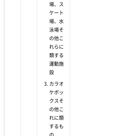
場、ス
ケート
場、水
泳場そ
の他こ
れらに
類する
運動施
設
カラオ
ケボッ
クスそ
の他こ
れに類
するも
の