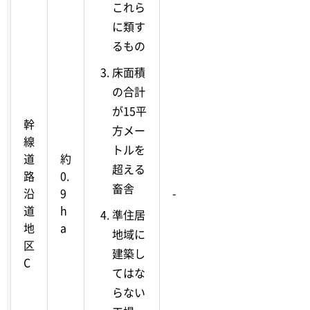
これら
に類す
るもの
床面積
の合計
が15平
幹
方メー
線
トルを
道
約
超える
路
0.
畜舎
沿
9
-
道
h
準住居
地
a
地域に
区
建築し
C
てはな
らない