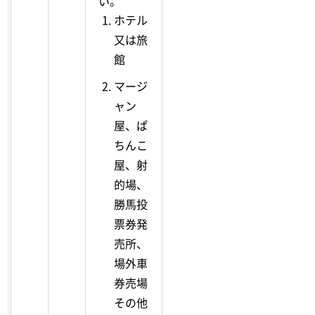
い。
ホテル
又は旅
館
マージ
ャン
屋、ぱ
ちんこ
屋、射
的場、
勝馬投
票券発
売所、
場外車
券売場
その他