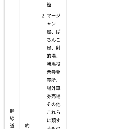
館
マージ
ャン
屋、ぱ
ちんこ
屋、射
的場、
勝馬投
票券発
売所、
場外車
券売場
その他
幹
これら
線
に類す
道
約
るもの