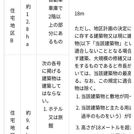
約
車庫で
住
18m
1
2階以
宅
2.
上の部
地
ただし、地区計画の決定に
8
区
分にあ
に存する建築物又は現に建
h
B
るもの
物(以下「当該建築物」とい
a
適合しないこととなる場合
す建築、大規模の修繕又は
次の各号
をするものであると市長が
に掲げる
いては、当該建築物の最高
建築物は
る。なお、この規定に適合
建築して
物は除く。
はならな
当該建築物と敷地が同一
い。
当該建築物と主たる用途
ホテル
住
約
過半のものをいう）が同
又は旅
宅
9.
館
高さが18メートルを超
地
4