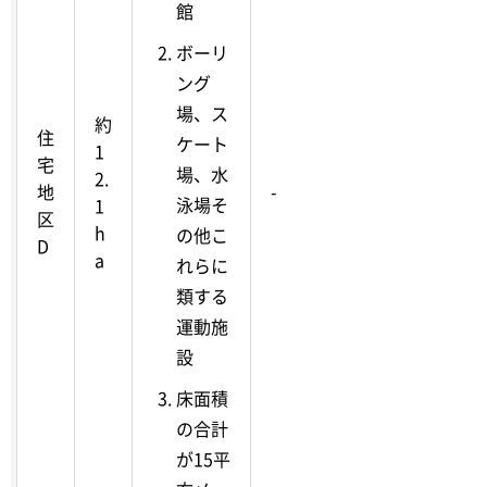
館
ボーリ
ング
場、ス
約
住
ケート
1
宅
場、水
2.
地
-
泳場そ
1
区
h
の他こ
D
a
れらに
類する
運動施
設
床面積
の合計
が15平