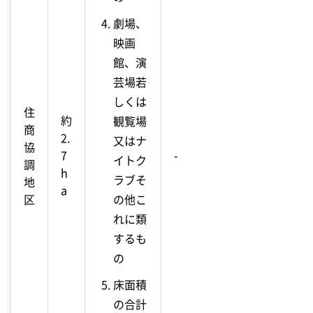
劇場、
映画
館、演
芸場若
しくは
住
約
観覧場
商
2.
又はナ
協
7
-
イトク
調
h
ラブそ
地
a
区
の他こ
れに類
するも
の
床面積
の合計