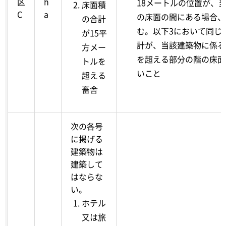
区
h
18メートルの位置が、
床面積
C
a
の床面の間にある場合、
の合計
む。以下3において同じ
が15平
計が、当該建築物に係る
方メー
を超える部分の階の床面
トルを
いこと
超える
畜舎
次の各号
に掲げる
建築物は
建築して
はならな
い。
ホテル
又は旅