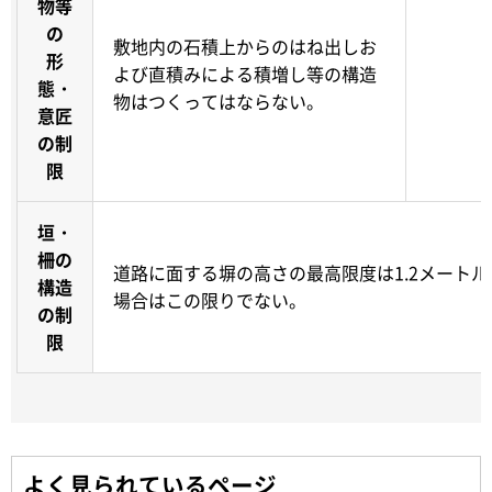
物等
の
敷地内の石積上からのはね出しお
形
よび直積みによる積増し等の構造
態・
物はつくってはならない。
意匠
の制
限
垣・
柵の
道路に面する塀の高さの最高限度は1.2メート
構造
場合はこの限りでない。
の制
限
よく見られているページ