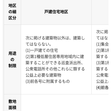
地区
の細
戸建住宅地区
区分
次に掲
次に掲げる建築物以外は、建築し
てはな
てはならない。
(1)集会
(1)一戸建ての住宅
(2)第
用途
(2)第1種低層住居専用地域内に建
築する
の
築することができる巡査派出所、
(3)第
制限
公衆電話所その他これらに類する
築する
公益上必要な建築物
公衆電
(3)前各号に附属するもの
公益上
(4)前
敷地
面積