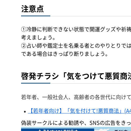
注意点
①冷静に判断できない状態で開運グッズや祈
考えましょう。
②占い師や鑑定士を名乗る者とのやりとりで
である場合はきっぱり断りましょう。
啓発チラシ「気をつけて悪質商
若年者、一般社会人、高齢者の各世代に向け
【若年者向け】「気を付けて!悪質商法」(A4サイ
偽装サークルによる勧誘や、SNSの広告をき