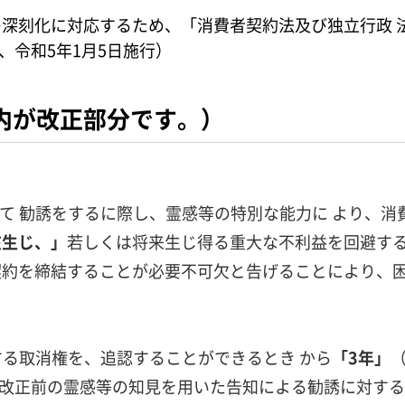
深刻化に対応するため、「消費者契約法及び独立行政 
、令和5年1月5日施行）
内が改正部分です。）
て 勧誘をするに際し、霊感等の特別な能力に より、消
在生じ、」
若しくは将来生じ得る重大な不利益を回避する
契約を締結することが必要不可欠と告げることにより、困
する取消権を、追認することができるとき から
「3年」
※改正前の霊感等の知見を用いた告知による勧誘に対する