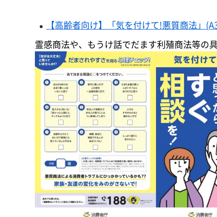
【高齢者向け】「気を付けて!悪質商法」(A3サイ
霊感商法や、もうけ話でだます利殖商法等の