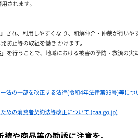
適用されます。
化」
され、利用しやすくな り、和解仲介・仲裁が行いやす
再発防止等の取組を働き かけます。
供」
を行うことで、地域における被害の予防・救済の実効
一部を改正する法律(令和4年法律第99号)等について ｜ 消
消費者契約法等改正について (caa.go.jp)
祈祷や商品等の勧誘に注意を。