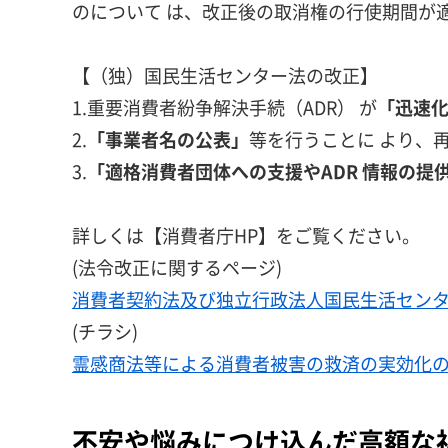
のについて は、改正後の取消権の行使期間が
【（独）国民生活センター法の改正】
1.重要消費者紛争解決手続（ADR） が
「迅速
2.
「事業者名の公表」
等を行うことに より、
3.
「適格消費者団体への支援やADR 情報の提
詳しくは【消費者庁HP】をご覧ください。
(法令改正に関するページ)
消費者契約法及び独立行政法人国民生活センター法の
(チラシ)
霊感商法等による消費者被害の救済の実効化のための
不安や悩みにつけ込んだ高額な