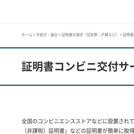
神戸市
ホーム
>
手続き・届出
>
証明書の請求（住民票・戸籍など）
> 証明
証明書コンビニ交付サ
全国のコンビニエンスストアなどに設置され
（非課税）証明書」などの証明書が簡単に取