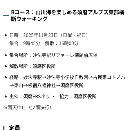
Bコース：山川海を楽しめる須磨アルプス東部横
断ウォーキング
日時：2025年11月23日（日曜・祝日）
集合：9時45分 解散：16時00分
集合場所：妙法寺駅リファーレ横尾前広場
解散場所：須磨区役所
経路：妙法寺駅→妙法寺小学校自教園→古民家コトノハ
→東山→板宿八幡神社→須磨区役所
主催：須磨FRSネット 協力：須磨区役所
※雨天中止（少雨決行）
定員