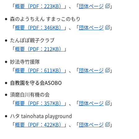
「
概要（PDF：223KB）
」、「
団体ページ
」
森のようちえん すまっこのもり
「
概要（PDF：346KB）
」、「
団体ページ
」
たんぽぽ親子クラブ
「
概要（PDF：212KB）
」
妙法寺竹援隊
「
概要（PDF：611KB）
」、「
団体ページ
」
自教園を守る会ASOBO
須磨白川有機の会
「
概要（PDF：357KB）
」、「
団体ページ
」
ハタ tainohata playground​​​​​​
「
概要（PDF：422KB）
」、「
団体ページ
」