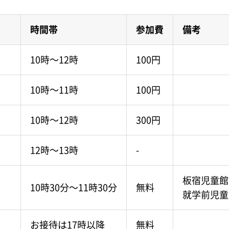
時間帯
参加費
備考
10時～12時
100円
10時～11時
100円
10時～12時
300円
12時～13時
-
板宿児童館
10時30分～11時30分
無料
就学前児童
お接待は17時以降
無料