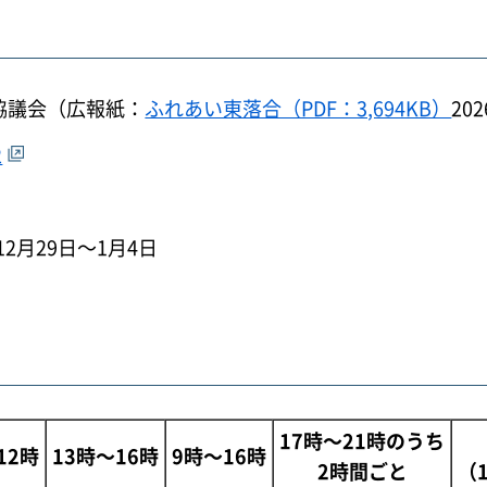
協議会（広報紙：
ふれあい東落合（PDF：3,694KB）
20
2
2月29日～1月4日
17時～21時のうち
12時
13時～16時
9時～16時
2時間ごと
（