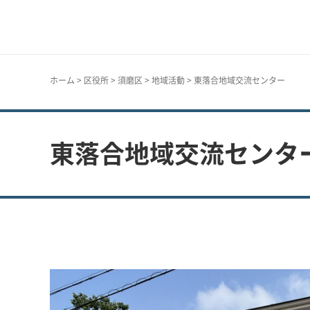
神戸市
ホーム
>
区役所
>
須磨区
>
地域活動
> 東落合地域交流センター
東落合地域交流センタ