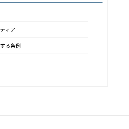
ティア
する条例