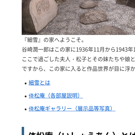
『細雪』の家へようこそ。
谷崎潤一郎はこの家に1936年11月から1943
ここで過ごした夫人・松子とその妹たちや娘
ですから、この家に入ると作品世界が目に浮
細雪とは
倚松庵（各部屋説明）
倚松庵ギャラリー（展示品等写真）