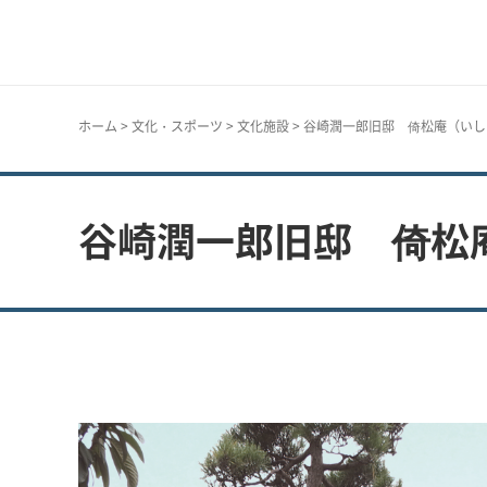
神戸市
ホーム
>
文化・スポーツ
>
文化施設
> 谷崎潤一郎旧邸 倚松庵（い
谷崎潤一郎旧邸 倚松