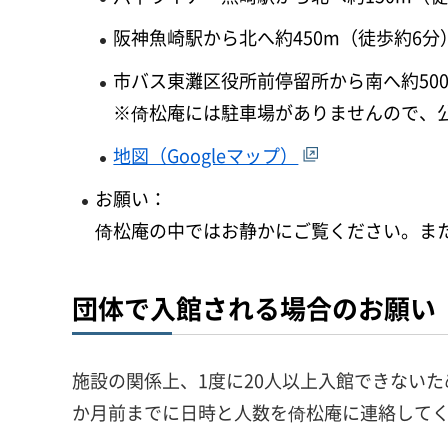
阪神魚崎駅から北へ約450m（徒歩約6分
市バス東灘区役所前停留所から南へ約50
※倚松庵には駐車場がありませんので、
地図（Googleマップ）
お願い：
倚松庵の中ではお静かにご覧ください。ま
団体で入館される場合のお願い
施設の関係上、1度に20人以上入館できない
か月前までに日時と人数を倚松庵に連絡して