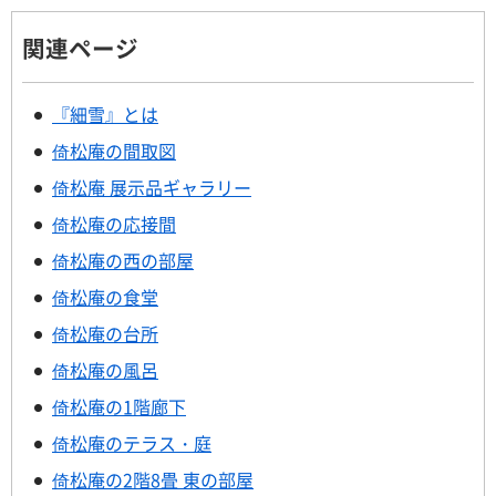
関連ページ
『細雪』とは
倚松庵の間取図
倚松庵 展示品ギャラリー
倚松庵の応接間
倚松庵の西の部屋
倚松庵の食堂
倚松庵の台所
倚松庵の風呂
倚松庵の1階廊下
倚松庵のテラス・庭
倚松庵の2階8畳 東の部屋