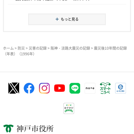
もっと見る
ホーム
>
防災
>
災害の記録
>
阪神・淡路大震災の記録
> 震災後10年間の記録
（年表）（1996年）
神戸市役所