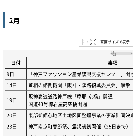
2月
画面サイズで表示
日付
事項
9日
「神戸ファッション産業復興支援センター」開設
14日
首相の諮問機関「阪神・淡路復興委員会」解散
阪神高速道路神戸線「摩耶-京橋」開通
19日
国道43号線岩屋高架橋開通
20日
東部新都心地区土地区画整理事業の事業計画決定
23日
神戸南京町春節祭、震災後初開催（25日まで）