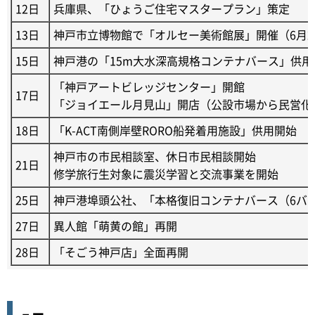
12日
兵庫県、「ひょうご住宅マスタープラン」策定
13日
神戸市立博物館で「オルセー美術館展」開催（6月2
15日
神戸港の「15m大水深高規格コンテナバース」供用
「神戸アートビレッジセンター」開館
17日
「ジョイエール月見山」開店（公設市場から民営化
18日
「K-ACT南側岸壁RORO船発着用施設」供用開始
神戸市の市民相談室、休日市民相談開始
21日
修学旅行生対象に震災学習と交流事業を開始
25日
神戸港埠頭公社、「本格復旧コンテナバース（6バ
27日
異人館「萌黄の館」再開
28日
「そごう神戸店」全面再開