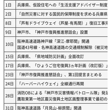
1日
兵庫県、仮設住宅への「生活支援アドバイザー制度
2日
「自然災害に対する国民的保障制度を求める兵庫県
8日
「芦有ドライブウェイ（芦屋-有馬間）」復旧工事完
9日
神戸市、「神戸市復興推進懇話会」設置
阪神高速道路神戸線「深江-摩耶間」開通
10日
国道43号線・名神高速道路の交通規制解除（被災地
15日
兵庫県、「県地域防災計画」全面改訂
17日
兵庫県、「ひょうご住宅復興3ヵ年計画（改訂版）」
23日
「神戸市復興推進懇話会」、第1回提言まとめる
24日
「ハーバーハイウェイ」全線通行再開
消防OBによる「神戸市災害情報パトロール隊」発足
28日
鷹取東第一地区震災復興土地区画整理事業で最初の
31日
阪神高速道路「月見山-柳原間」開通