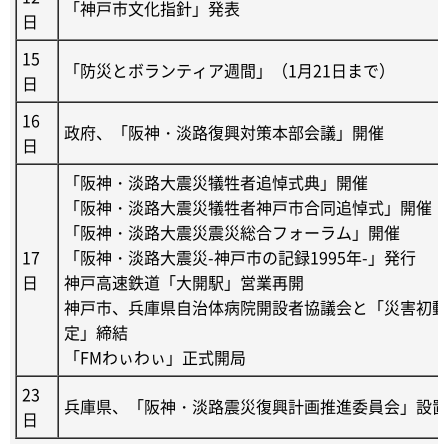
「神戸市文化指針」発表
日
15
「防災とボランティア週間」（1月21日まで）
日
16
政府、「阪神・淡路復興対策本部会議」開催
日
「阪神・淡路大震災犠牲者追悼式典」開催
「阪神・淡路大震災犠牲者神戸市合同追悼式」開催
「阪神・淡路大震災震災総合フォーラム」開催
17
「阪神・淡路大震災-神戸市の記録1995年-」発行
日
神戸高速鉄道「大開駅」営業再開
神戸市、兵庫県自治体病院開設者協議会と「災害初動
定」締結
「FMわぃわぃ」正式開局
23
兵庫県、「阪神・淡路震災復興計画推進委員会」設置
日