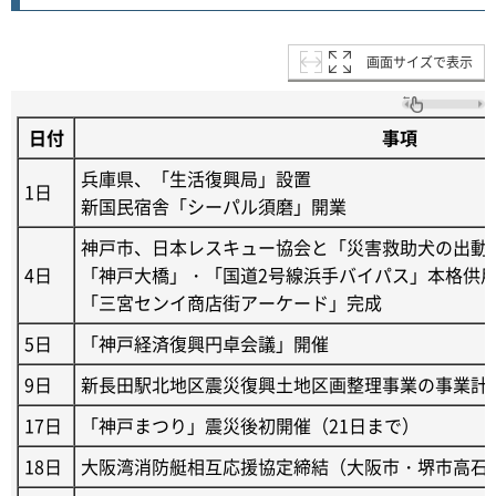
画面サイズで表示
日付
事項
兵庫県、「生活復興局」設置
1日
新国民宿舎「シーパル須磨」開業
神戸市、日本レスキュー協会と「災害救助犬の出動
4日
「神戸大橋」・「国道2号線浜手バイパス」本格供
「三宮センイ商店街アーケード」完成
5日
「神戸経済復興円卓会議」開催
9日
新長田駅北地区震災復興土地区画整理事業の事業計
17日
「神戸まつり」震災後初開催（21日まで）
18日
大阪湾消防艇相互応援協定締結（大阪市・堺市高石