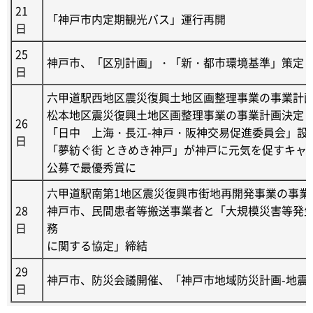
21
「神戸市内定期観光バス」運行再開
日
25
神戸市、「区別計画」・「新・都市環境基準」策定
日
六甲道駅西地区震災復興土地区画整理事業の事業計
松本地区震災復興土地区画整理事業の事業計画決定
26
「日中 上海・長江-神戸・阪神交易促進委員会」設
日
「夢紡ぐ街 ときめき神戸」が神戸に元気を促すキャ
公募で最優秀賞に
六甲道駅南第1地区震災復興市街地再開発事業の事業
28
神戸市、民間患者等搬送事業者と「大規模災害等発
日
務
に関する協定」締結
29
神戸市、防災会議開催、「神戸市地域防災計画-地震
日