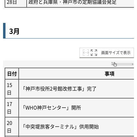
28日
政府と兵庫県・神戸市の定期協議会発足
3月
画面サイズで表示
日付
事項
15
「神戸市役所2号館改修工事」完了
日
17
「WHO神戸センター」開所
日
20
「中突堤旅客ターミナル」供用開始
日