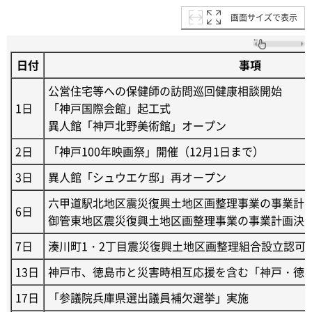
画面サイズで表示
日付
事項
公営住宅等への保健師の訪問巡回健康相談開始
1日
「神戸国際会館」起工式
異人館「神戸北野美術館」オープン
2日
「神戸100年映画祭」開催（12月1日まで）
3日
異人館「シュウエケ邸」再オープン
六甲道駅北地区震災復興土地区画整理事業の事業計
6日
御管東地区震災復興土地区画整理事業の事業計画決
7日
湊川町1・2丁目震災復興土地区画整理組合設立認可
13日
神戸市、徳島市と災害時相互応援を含む「神戸・徳
17日
「参議院兵庫県選出議員補欠選挙」実施