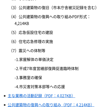
（3）公共建築物の復旧（市本庁舎被災記録を含む）
（4）公共建築物の復興への取り組みPDF形式：
4,214KB
（5）応急仮設住宅の建設
（6）住宅応急修理の実施
（7）震災への体制等
-1.家屋解体の単価決定
-2.平成7年度営繕部復興促進臨時体制
-3.事務室の確保
-4.市災害対策本部等への応援
主な業務の活動記録（PDF：4,027KB）
公共建築物の復興への取り組み（PDF：4,214KB）