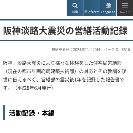
神戸市
検索
問い合わせ
Language
メニュー
阪神淡路大震災の営繕活動記録
最終更新日：2024年11月20日
ページID：6516
阪神・淡路大震災により様々な体験をした住宅局営繕部
（現在の都市計画総局建築技術部）の対応とその教訓を後
世に伝えるべく、営繕部の震災後1年を記録した報告書で
す。（平成8年6月発行）
活動記録・本編