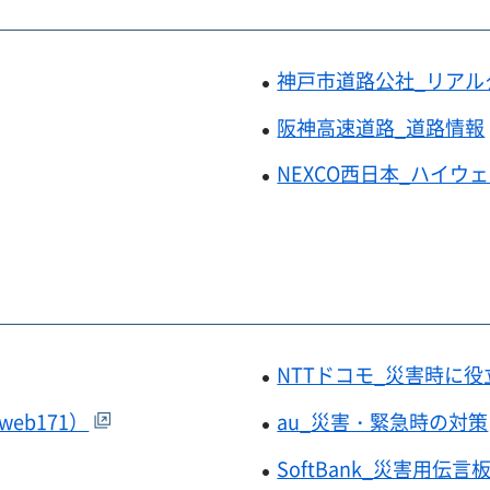
神戸市道路公社_リアル
阪神高速道路_道路情報
NEXCO西日本_ハイウ
NTTドコモ_災害時に
eb171）
au_災害・緊急時の対策
SoftBank_災害用伝言