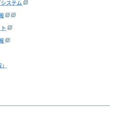
グシステム
報
イト
報
板」