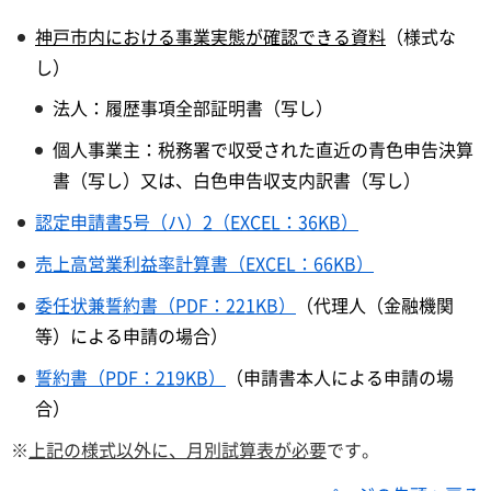
神戸市内における事業実態が確認できる資料
（様式な
し）
法人：履歴事項全部証明書（写し）
個人事業主：税務署で収受された直近の青色申告決算
書（写し）又は、白色申告収支内訳書（写し）
認定申請書5号（ハ）2（EXCEL：36KB）
売上高営業利益率計算書（EXCEL：66KB）
委任状兼誓約書（PDF：221KB）
（代理人（金融機関
等）による申請の場合）
誓約書（PDF：219KB）
（申請書本人による申請の場
合）
※
上記の様式以外に、月別試算表が必要
です
。