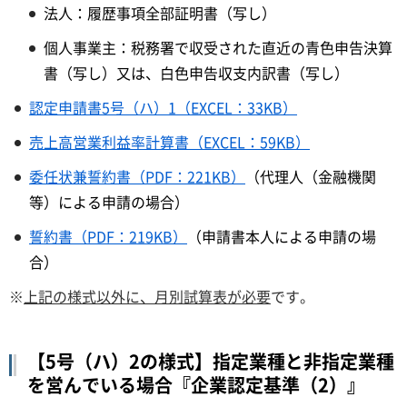
法人：履歴事項全部証明書（写し）
個人事業主：税務署で収受された直近の青色申告決算
書（写し）又は、白色申告収支内訳書（写し）
認定申請書5号（ハ）1（EXCEL：33KB）
売上高営業利益率計算書（EXCEL：59KB）
委任状兼誓約書（PDF：221KB）
（代理人（金融機関
等）による申請の場合）
誓約書（PDF：219KB）
（申請書本人による申請の場
合）
※
上記の様式以外に、月別試算表が必要
です。
【5号（ハ）2の様式】指定業種と非指定業種
を営んでいる場合『企業認定基準（2）』