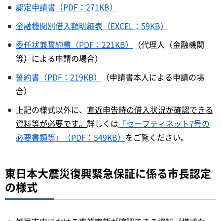
認定申請書（PDF：271KB）
金融機関別借入額明細表（EXCEL：59KB）
委任状兼誓約書（PDF：221KB）
（代理人（金融機関
等）による申請の場合）
誓約書（PDF：219KB）
（申請書本人による申請の場
合）
上記の様式以外に、
直近申告時の借入状況が確認できる
資料等が必要です。
詳しくは
「セーフティネット7号の
必要書類等」（PDF：549KB）
をご覧ください。
東日本大震災復興緊急保証に係る市長認定
の様式