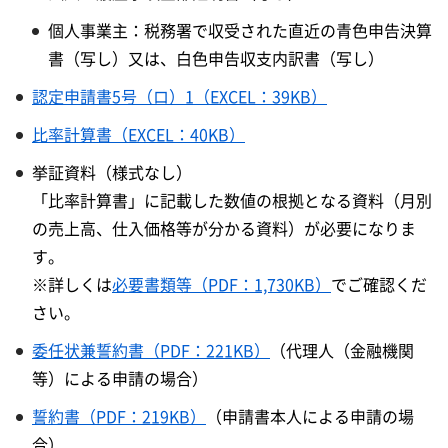
個人事業主：税務署で収受された直近の青色申告決算
書（写し）又は、白色申告収支内訳書（写し）
認定申請書5号（ロ）1（EXCEL：39KB）
比率計算書（EXCEL：40KB）
挙証資料（様式なし）
「比率計算書」に記載した数値の根拠となる資料（月別
の売上高、仕入価格等が分かる資料）が必要になりま
す。
※詳しくは
必要書類等（PDF：1,730KB）
でご確認くだ
さい。
委任状兼誓約書（PDF：221KB）
（代理人（金融機関
等）による申請の場合）
誓約書（PDF：219KB）
（申請書本人による申請の場
合）