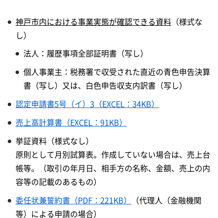
神戸市内における事業実態が確認できる資料
（様式な
し）
法人：履歴事項全部証明書（写し）
個人事業主：税務署で収受された直近の青色申告決算
書（写し）又は、白色申告収支内訳書（写し）
認定申請書5号（イ）3（EXCEL：34KB）
売上高計算書（EXCEL：91KB）
挙証資料（様式なし）
原則として月別試算表。作成していない場合は、売上台
帳等。（取引の年月日、相手方の名称、金額、売上の内
容等の記載のあるもの）
委任状兼誓約書（PDF：221KB）
（代理人（金融機関
等）による申請の場合）