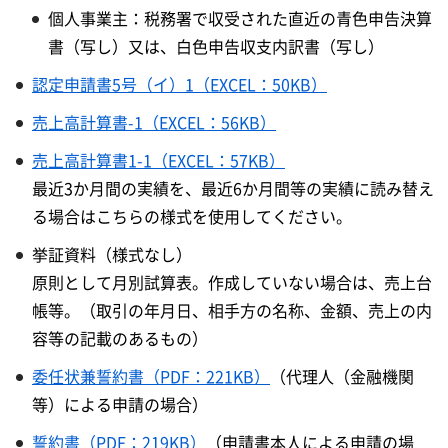
個人事業主：税務署で収受された直近の青色申告決算
書（写し）又は、白色申告収支内訳書（写し）
認定申請書5号（イ）1（EXCEL：50KB）
売上高計算書-1（EXCEL：56KB）
売上高計算書1-1（EXCEL：57KB）
最近3か月間の実績を、最近6か月間等の実績に読み替え
る場合はこちらの様式を使用してください。
挙証資料（様式なし）
原則として月別試算表。作成していない場合は、売上台
帳等。（取引の年月日、相手方の名称、金額、売上の内
容等の記載のあるもの）
委任状兼誓約書（PDF：221KB）
（代理人（金融機関
等）による申請の場合）
誓約書（PDF：219KB）
（申請書本人による申請の場