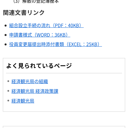
（3）解散の登記簿謄本
関連文書リンク
組合設立手続の流れ（PDF：40KB）
申請書様式（WORD：36KB）
役員変更届提出時添付書類（EXCEL：25KB）
よく見られているページ
経済観光局の組織
経済観光局 経済政策課
経済観光局