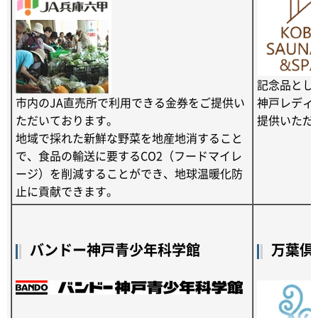
記念品とし
神戸レディ
市内のJA直売所で利用できる金券をご提供い
提供いただ
ただいております。
地域で採れた新鮮な野菜を地産地消すること
で、食品の輸送に要するCO2（フードマイレ
ージ）を削減することができ、地球温暖化防
止に貢献できます。
バンドー神戸青少年科学館
万葉倶