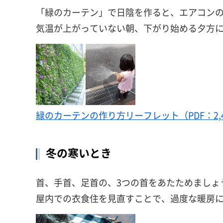
「緑のカーテン」で日陰を作ると、エアコン
気温が上がっていない朝、下がり始める夕方
緑のカーテンの作り方リーフレット（PDF：2,4
冬の寒いとき
首、手首、足首の、3つの首をあたためましょ
屋内での衣食住を見直すことで、過度な暖房