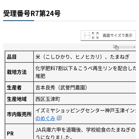
受理番号R7第24号
画面サイズで表示
品目
米（こしひかり、ヒノヒカリ）、たまねぎ
化学肥料7割以下＆こうべ再生リンを配合した
栽培方法
堆肥
生産者
吉本良秀（武誉門農園）
生産地域
西区玉津町
イズミヤショッピングセンター神戸玉津イン
市内販売所
のめぐみ
JA兵庫六甲を退職後、学校給食のたまねぎの
PR
うになりました。