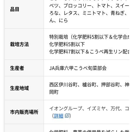
ベツ、ブロッコリー、トマト、スイー
品目
ろな、レタス、ミニトマト、青ねぎ、
ん、にら
特別栽培（化学肥料5割以下＆化学合成
栽培方法
化学肥料5割以下
化学肥料7割以下＆こうべ再生リン配
生産者
JA兵庫六甲こうべ旬菜部会
西区伊川谷町、櫨谷町、押部谷町、神
生産地域
岡町
イオングループ、イズミヤ、万代、コ
市内販売場所
（
詳細
）
化学肥料・農薬の使用量を減らした栽