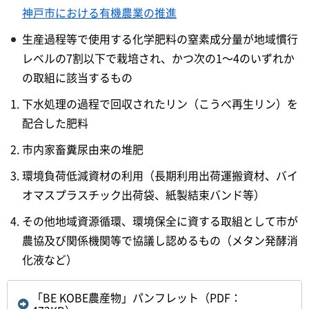
神戸市における有機農業の推進
生産過程等で使用する化学肥料の窒素成分量が地域慣行
レベルの7割以下で栽培され、かつ次の1～4のいずれか
の取組に該当するもの
下水処理の過程で回収されたリン（こうべ再生リン）を
配合した肥料
市内家畜糞尿由来の堆肥
環境負荷低減資材の利用（長期利用出荷運搬資材、バイ
オマスプラスチック出荷袋、紙製結束バンド等）
その他地域資源循環、環境保全に資する取組として市が
農協及び関係機関等で協議し認めるもの（メタン発酵消
化液など）
「BE KOBE農産物」パンフレット（PDF：