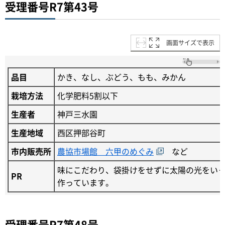
受理番号R7第43号
画面サイズで表示
品目
かき、なし、ぶどう、もも、みかん
栽培方法
化学肥料5割以下
生産者
神戸三水園
生産地域
西区押部谷町
市内販売所
農協市場館 六甲のめぐみ
など
味にこだわり、袋掛けをせずに太陽の光をい
PR
作っています。
受理番号R7第48号