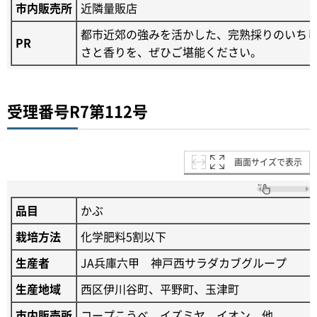
市内販売所
近隣量販店
都市近郊の強みを活かした、完熟採りのいち
PR
さと香りを、ぜひご堪能ください。
受理番号R7第112号
画面サイズで表示
品目
かぶ
栽培方法
化学肥料5割以下
生産者
JA兵庫六甲 神戸西サラダカブグループ
生産地域
西区伊川谷町、平野町、玉津町
市内販売所
コープこうべ、イズミヤ、イオン、他