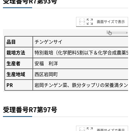
受理番号R7第93号
画面サイズで表示
品目
チンゲンサイ
栽培方法
特別栽培（化学肥料5割以下＆化学合成農薬5
生産者
安福 利洋
生産地域
西区岩岡町
PR
岩岡チンゲン菜、鉄分タップリの栄養満タン
受理番号R7第97号
画面サイズで表示