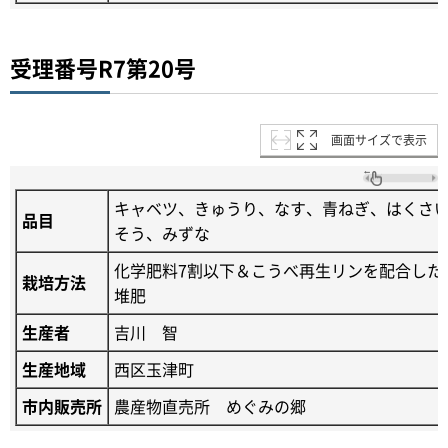
受理番号R7第20号
画面サイズで表示
キャベツ、きゅうり、なす、青ねぎ、はくさ
品目
そう、みずな
化学肥料7割以下＆こうべ再生リンを配合した
栽培方法
堆肥
生産者
吉川 智
生産地域
西区玉津町
市内販売所
農産物直売所 めぐみの郷