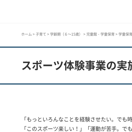
神戸市
ホーム
>
子育て
>
学齢期（６～15歳）
>
児童館・学童保育
>
学童保
スポーツ体験事業の実
「もっといろんなことを経験させたい。でも
「このスポーツ楽しい！」「運動が苦手。でも