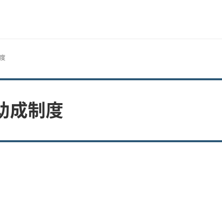
度
助成制度