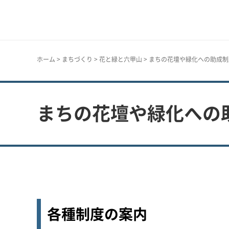
神戸市
ホーム
>
まちづくり
>
花と緑と六甲山
> まちの花壇や緑化への助成制
まちの花壇や緑化への
各種制度の案内