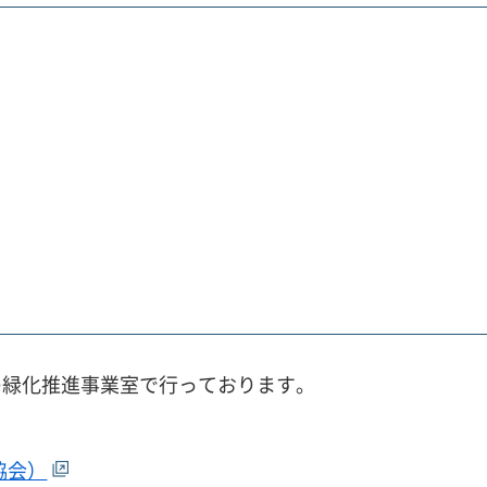
の緑化推進事業室で行っております。
。
協会）