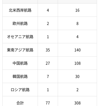
北米西岸航路
4
16
欧州航路
2
8
オセアニア航路
1
4
東南アジア航路
35
140
中国航路
27
108
韓国航路
7
30
ロシア航路
1
2
合計
77
308