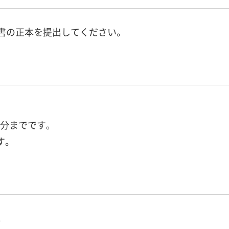
書の正本を提出してください。
。
0分までです。
す。
。