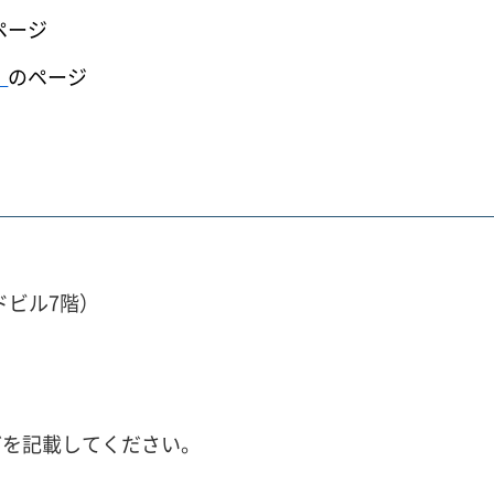
ページ
）
のページ
ドビル7階）
どを記載してください。