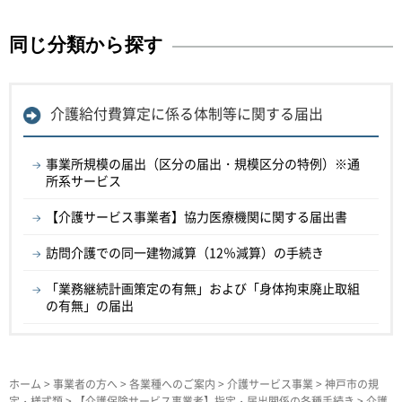
同じ分類から探す
介護給付費算定に係る体制等に関する届出
事業所規模の届出（区分の届出・規模区分の特例）※通
所系サービス
【介護サービス事業者】協力医療機関に関する届出書
訪問介護での同一建物減算（12％減算）の手続き
「業務継続計画策定の有無」および「身体拘束廃止取組
の有無」の届出
ホーム
>
事業者の方へ
>
各業種へのご案内
>
介護サービス事業
>
神戸市の規
定・様式類
>
【介護保険サービス事業者】指定・届出関係の各種手続き
>
介護