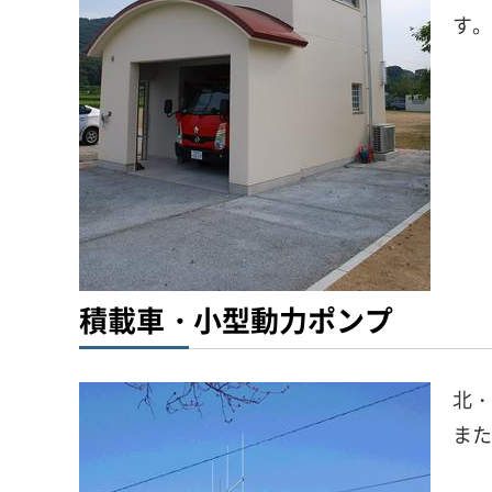
す。
積載車・小型動力ポンプ
北・
また