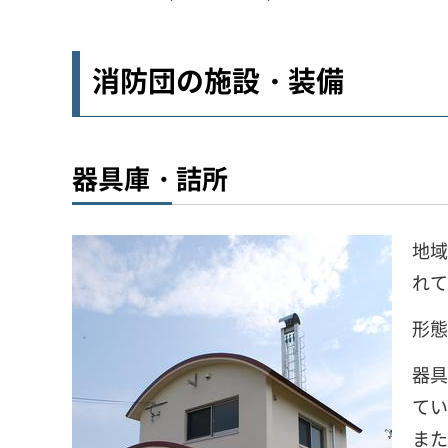
消防団の施設・装備
器具庫・詰所
地域
れて
形態
器具
てい
また