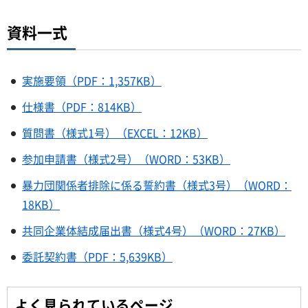
資料一式
実施要領（PDF：1,357KB）
仕様書（PDF：814KB）
質問書（様式1号）（EXCEL：12KB）
参加申請書（様式2号）（WORD：53KB）
暴力団関係者排除に係る誓約書（様式3号）（WORD：
18KB）
共同企業体結成届出書（様式4号）（WORD：27KB）
委託契約書（PDF：5,639KB）
よく見られているページ