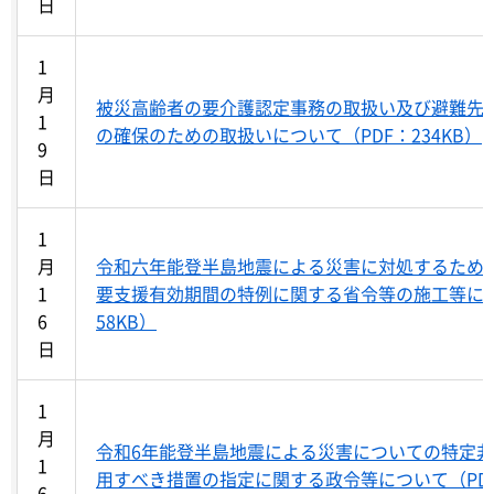
日
1
月
被災高齢者の要介護認定事務の取扱い及び避難先
1
の確保のための取扱いについて（PDF：234KB）
9
日
1
月
令和六年能登半島地震による災害に対処するため
1
要支援有効期間の特例に関する省令等の施工等につい
6
58KB）
日
1
月
令和6年能登半島地震による災害についての特定
1
用すべき措置の指定に関する政令等について（PDF：
6