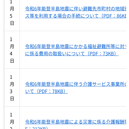
1
月
令和6年能登半島地震に伴い避難先市町村の地域
5
ス等を利用する場合の手続について（PDF：86KB
日
1
月
令和6年能登半島地震にかかる福祉避難所等に対
4
に係る費用の取扱いについて（PDF：73KB）
日
1
月
令和6年能登半島地震に伴う介護サービス事業所
3
いて（PDF：78KB）
日
1
月
令和6年能登半島地震による災害に係る介護報酬等
2
F：212KB）