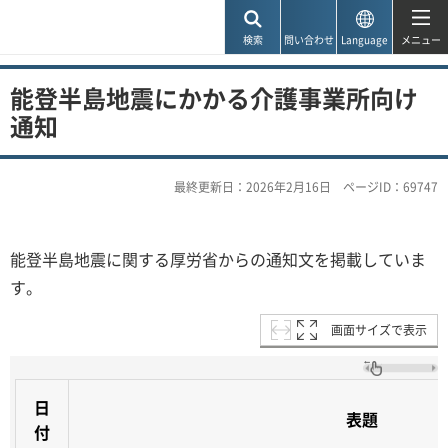
神戸市
検索
問い合わせ
Language
メニュー
能登半島地震にかかる介護事業所向け
通知
最終更新日：2026年2月16日
ページID：69747
能登半島地震に関する厚労省からの通知文を掲載していま
す。
画面サイズで表示
日
表題
付