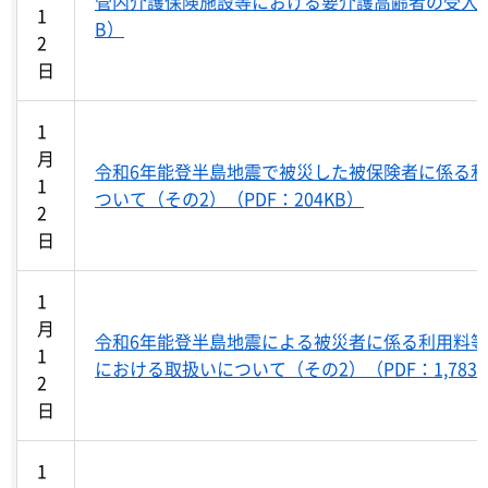
管内介護保険施設等における要介護高齢者の受入れに
1
B）
2
日
1
月
令和6年能登半島地震で被災した被保険者に係る
1
ついて（その2）（PDF：204KB）
2
日
1
月
令和6年能登半島地震による被災者に係る利用料
1
における取扱いについて（その2）（PDF：1,783
2
日
1