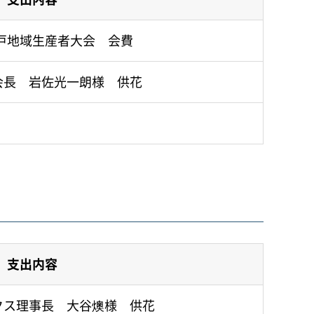
神戸地域生産者大会 会費
会長 岩佐光一朗様 供花
支出内容
クス理事長 大谷燠様 供花