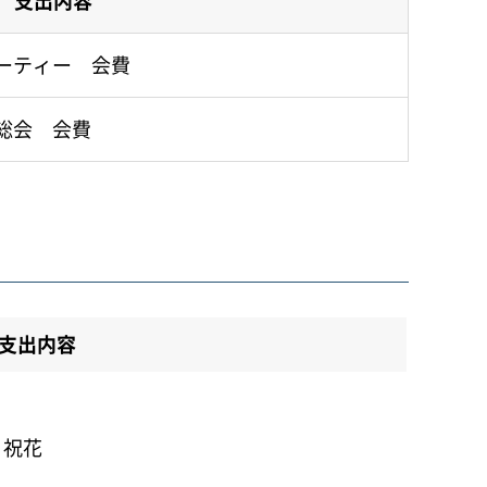
支出内容
ーティー 会費
総会 会費
支出内容
）
 祝花