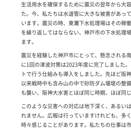
生活用水を確保するために震災の翌年から大容
た。今、私たちは水道管に大きな被害があって
います。震災の時、東灘下水処理場はその稼働
を繰り返してはならない、神戸市の下水処理場
ます。
震災を経験した神戸市にとって、懸念される南海
に1回の津波対策は2023年度に完了しまし
トで行う仕組みも導入をしました。先ほど阪
以来戦時中も含み山の中で砂防ダム堰堤の整備
も襲い、阪神大水害とほぼ同じ時期、ほぼ同じ
このような災害への対応は地下深く、あるい
れません。広報は行っていますけれども、多
時々感じることがあります。私たちの仕事は市