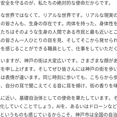
、安全を守るのが、私たちの絶対的な使命だからです。
ルな世界ではなくて、リアルな世界です。リアルな現実
員の皆さんも、生身の存在です。肉体を持った、身体性
私たちはそのような生身の人間である市民と最も近いと
民の皆さん一人ひとりの目を見、そしてそこから発せら
かを感じることができる職員として、仕事をしていただ
思いますが、神戸の街は大変広いです。さまざまな顔が
迎を申し上げます。そしてぜひ皆さんには神戸の街を歩
では表情が違います。同じ時刻に歩いても、こちらから
で、自分の耳で聞こえてくる音に耳を傾け、街の香りを
民に近い、基礎自治体としての使命を果たしています。
進化していくことでしょう。AIを、あるいはドローンな
クというものも感じているからこそ、神戸市は全国の自治