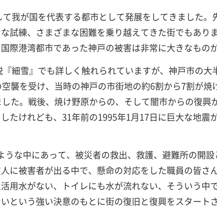
そして我が国を代表する都市として発展をしてきました。
な試練、さまざまな困難を乗り越えてきた街でもありま
に国際港湾都市であった神戸の被害は非常に大きなもの
小説『細雪』でも詳しく触れられていますが、神戸市の大
の空襲を受け、当時の神戸の市街地の約6割から7割が焼
ました。戦後、焼け野原からの、そして闇市からの復興
たけれども、31年前の1995年1月17日に巨大な地
そのような中にあって、被災者の救出、救護、避難所の開
友人に被害者が出る中で、懸命の対応をした職員の皆さ
生活用水がない、トイレにも水が流れない、そういう中
ないという強い決意のもとに街の復旧と復興をスタート