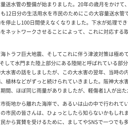
量送水管の整備が始まりました。20年の歳月をかけて
も12日分の生活用水を市民のためにこの大容量送水管
を停止し100日間使えなくなりました。下水が処理で
をネットワークさせることによって、これに対応する取
トラフ巨大地震、そしてこれに伴う津波対策は極めて重要
た。そして水門また陸上部分にある陸閘と呼ばれている部
神大水害の話をしましたが、この大水害の翌年、当時の
、植林などがずっと続けられていきました。阪神大水害か
期間、ほぼ同じ雨量がありましたが、軽傷者1人が出た
は市街地から離れた海岸で、あるいは山の中で行われて
くの市民の皆さんは、ひょっとしたら知らないかもしれ
民から賞賛を受けるために、ましてやSNSで一つでも