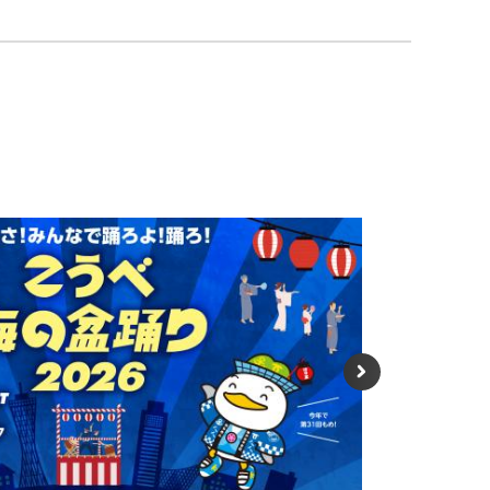
イドを表示
次の