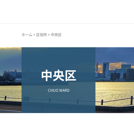
神戸市
ホーム
>
区役所
> 中央区
中央区
CHUO WARD