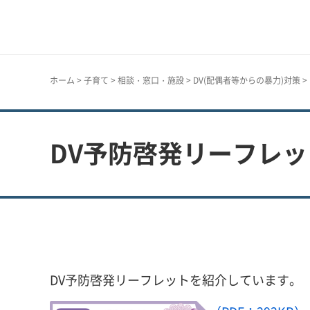
神戸市
ホーム
>
子育て
>
相談・窓口・施設
>
DV(配偶者等からの暴力)対策
>
DV予防啓発リーフレ
DV予防啓発リーフレットを紹介しています。