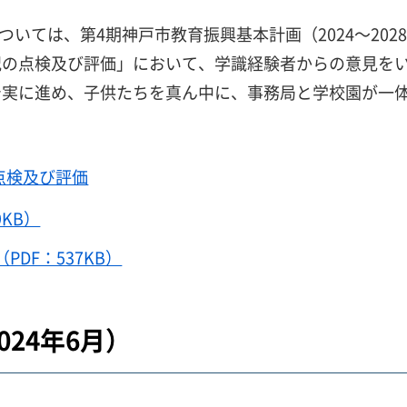
については、第4期神戸市教育振興基本計画（2024～20
況の点検及び評価」において、学識経験者からの意見を
着実に進め、子供たちを真ん中に、事務局と学校園が一
点検及び評価
9KB）
DF：537KB）
24年6月）