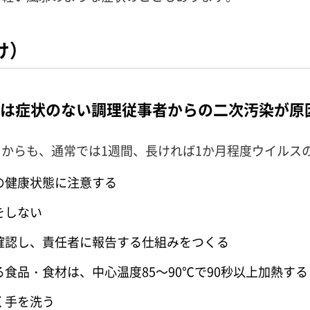
け）
％は症状のない調理従事者からの二次汚染が原
からも、通常では1週間、長ければ1か月程度ウイルス
の健康状態に注意する
をしない
確認し、責任者に報告する仕組みをつくる
食品・食材は、中心温度85～90℃で90秒以上加熱する
く手を洗う